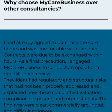
Why choose MyCareBusiness over
other consultancies?
I had already agreed to purchase the care
home and was comfortable with the price.
Contracts were due to be exchanged within
hours. As a final precaution, I engaged
MyCareBusiness to conduct an operational
due diligence review.
They identified regulatory and structural risks
that had not been properly addressed and
explained how these could affect valuation,
compliance exposure, and future stability. The
findings were clear, commercially grounded,
and difficult to ignore.