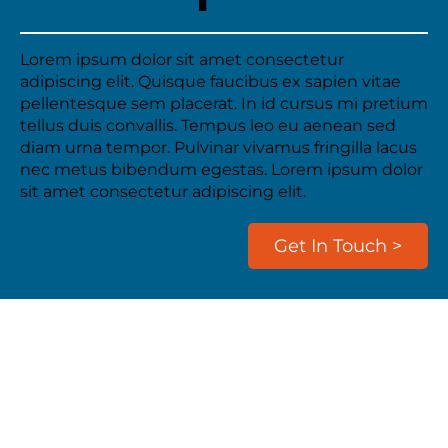
Lorem ipsum dolor sit amet consectetur
adipiscing elit. Quisque faucibus ex sapien vitae
pellentesque sem placerat. In id cursus mi pretium
tellus duis convallis. Tempus leo eu aenean sed
diam urna tempor. Pulvinar vivamus fringilla lacus
nec metus bibendum egestas. Lorem ipsum dolor
sit amet consectetur adipiscing elit.
Get In Touch >