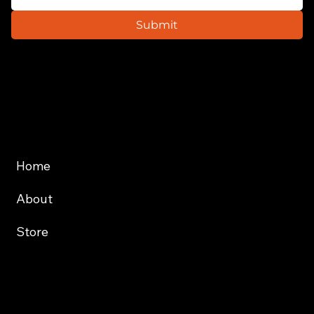
Submit
Website
About
Store
Services